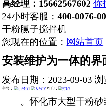
高经理：15662567602
24小时客服：
400-0076-0
干粉腻子搅拌机
您现在的位置：
网站首页
安装维护为一体的界
发布日期：2023-09-03 
字号：
|
打印：
。怀化市大型干粉砂浆