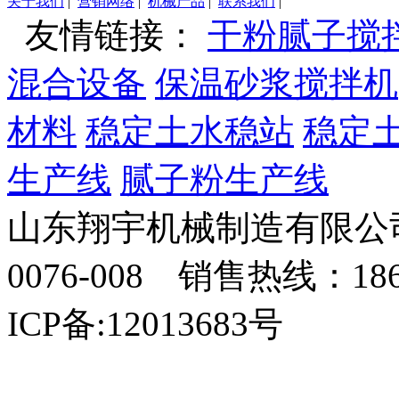
关于我们
|
营销网络
|
机械产品
|
联系我们
|
友情链接：
干粉腻子搅
混合设备
保温砂浆搅拌机
材料
稳定土水稳站
稳定
生产线
腻子粉生产线
山东翔宇机械制造有限公司
0076-008 销售热线：18
ICP备:12013683号