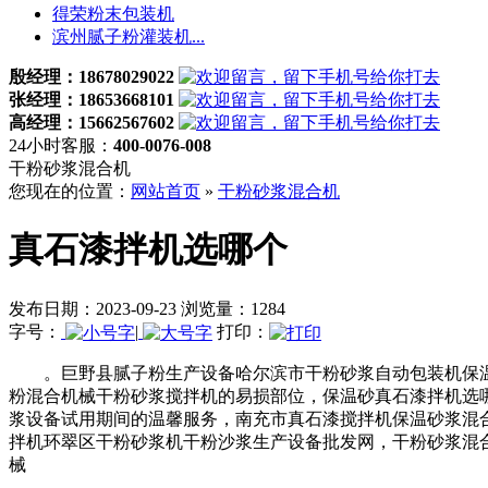
得荣粉末包装机
滨州腻子粉灌装机...
殷经理：18678029022
张经理：18653668101
高经理：15662567602
24小时客服：
400-0076-008
干粉砂浆混合机
您现在的位置：
网站首页
»
干粉砂浆混合机
真石漆拌机选哪个
发布日期：2023-09-23 浏览量：1284
字号：
|
打印：
。巨野县腻子粉生产设备哈尔滨市干粉砂浆自动包装机保温
粉混合机械干粉砂浆搅拌机的易损部位，保温砂真石漆拌机选
浆设备试用期间的温馨服务，南充市真石漆搅拌机保温砂浆混
拌机环翠区干粉砂浆机干粉沙浆生产设备批发网，干粉砂浆混
械