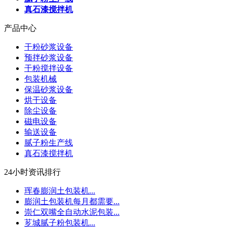
真石漆搅拌机
产品中心
干粉砂浆设备
预拌砂浆设备
干粉搅拌设备
包装机械
保温砂浆设备
烘干设备
除尘设备
磁电设备
输送设备
腻子粉生产线
真石漆搅拌机
24小时资讯排行
珲春膨润土包装机...
膨润土包装机每月都需要...
崇仁双嘴全自动水泥包装...
芗城腻子粉包装机...