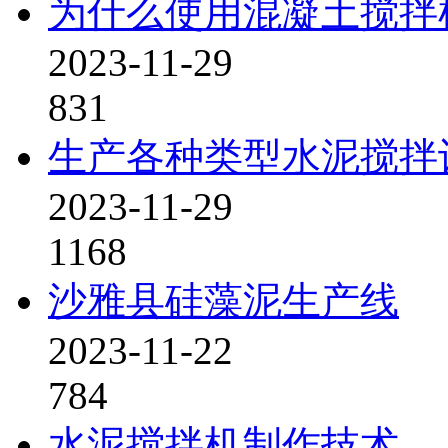
为什么使用混凝土搅拌
2023-11-29
831
生产各种类型水泥搅拌
2023-11-29
1168
沙雅县硅藻泥生产线
2023-11-22
784
水泥搅拌机制作技术