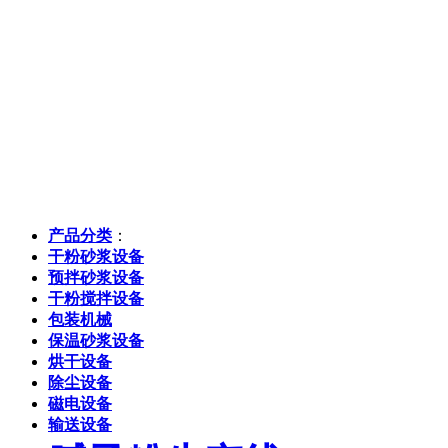
产品分类
：
干粉砂浆设备
预拌砂浆设备
干粉搅拌设备
包装机械
保温砂浆设备
烘干设备
除尘设备
磁电设备
输送设备