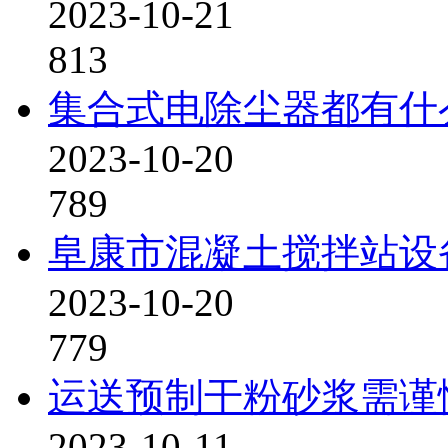
2023-10-21
813
集合式电除尘器都有什
2023-10-20
789
阜康市混凝土搅拌站设
2023-10-20
779
运送预制干粉砂浆需谨
2023-10-11