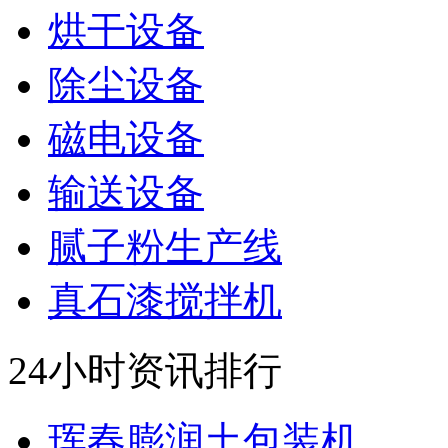
烘干设备
除尘设备
磁电设备
输送设备
腻子粉生产线
真石漆搅拌机
24小时资讯排行
珲春膨润土包装机...