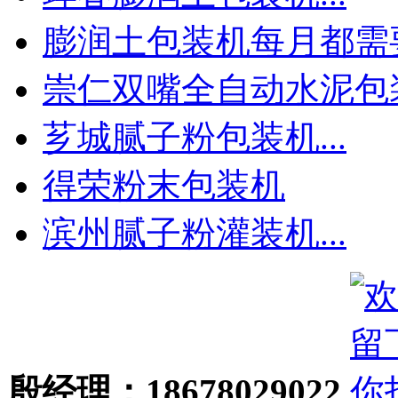
膨润土包装机每月都需要.
崇仁双嘴全自动水泥包装.
芗城腻子粉包装机...
得荣粉末包装机
滨州腻子粉灌装机...
殷经理：18678029022