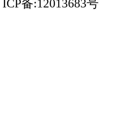
ICP备:12013683号