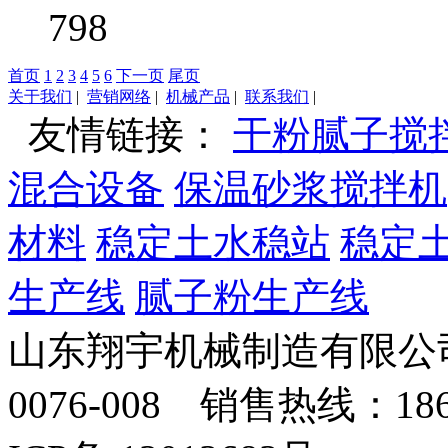
798
首页
1
2
3
4
5
6
下一页
尾页
关于我们
|
营销网络
|
机械产品
|
联系我们
|
友情链接：
干粉腻子搅
混合设备
保温砂浆搅拌机
材料
稳定土水稳站
稳定
生产线
腻子粉生产线
山东翔宇机械制造有限公司
0076-008 销售热线：18