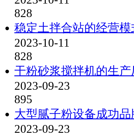
828
稳定土拌合站的经营模
2023-10-11
828
干粉砂浆搅拌机的生产
2023-09-23
895
大型腻子粉设备成功品
2023-09-23