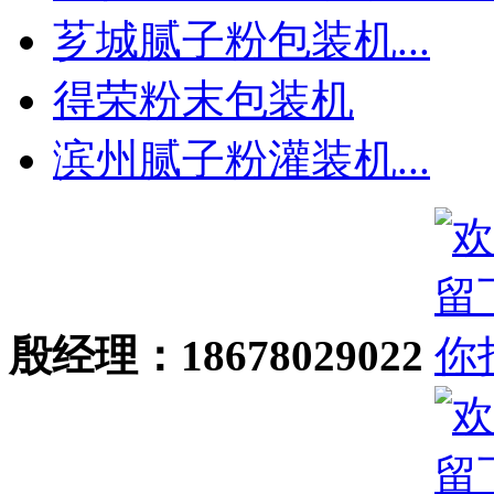
芗城腻子粉包装机...
得荣粉末包装机
滨州腻子粉灌装机...
殷经理：18678029022