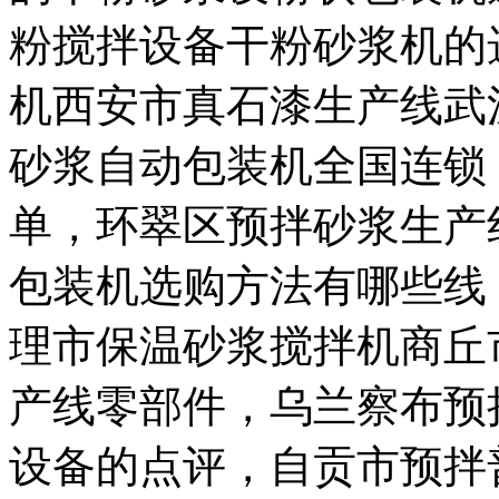
粉搅拌设备干粉砂浆机的
机西安市真石漆生产线武
砂浆自动包装机全国连锁
单，环翠区预拌砂浆生产
包装机选购方法有哪些线
理市保温砂浆搅拌机商丘
产线零部件，乌兰察布预
设备的点评，自贡市预拌