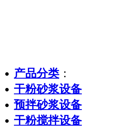
产品分类
：
干粉砂浆设备
预拌砂浆设备
干粉搅拌设备