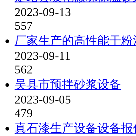
2023-09-13
557
厂家生产的高性能干粉
2023-09-11
562
吴县市预拌砂浆设备
2023-09-05
479
真石漆生产设备设备报