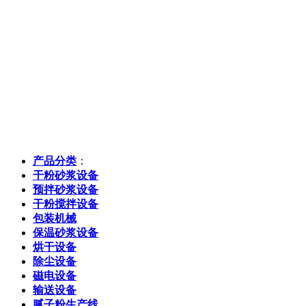
产品分类
：
干粉砂浆设备
预拌砂浆设备
干粉搅拌设备
包装机械
保温砂浆设备
烘干设备
除尘设备
磁电设备
输送设备
腻子粉生产线