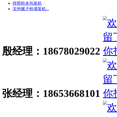
得荣粉末包装机
滨州腻子粉灌装机...
殷经理：18678029022
张经理：18653668101