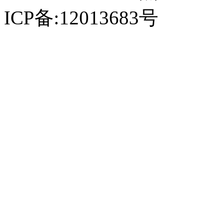
ICP备:12013683号